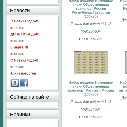
Набор декалей Номерные
Наб
знаки Общественный
зн
транспорт России
Ре
Новости
Республика Татарстан
(100х70)
Дек
С Новым Годом!
Декали для моделей 1:43
30.12.2022
MAKSIPROF
ДЕНЬ ПОБЕДЫ!!!!
Нет в наличии
08.05.2020
8 марта!!!!
08.03.2020
С Новым Годом!
30.12.2019
Архив новостей
Набор декалей Номерные
Наб
знаки Общественный
зн
транспорт России г. Москва
авто
(100х70)
Сейчас на сайте
Дек
Декали для моделей 1:43
MAKSIPROF
Новинки
Нет в наличии