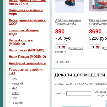
Легендарные советские
Автомобили
Полицейские машины
мира
Легендарные грузовики
ДТ-20 гусеничный
Сборная мо
СССР
Тракторы №71
снегоболото
880
3690
Тракторы. История,
люди
760 руб
3220 руб
Наши Автобусы
(MODIMIO)
Добавить в
Доб
Наши Танки (MODIMIO)
корзину
Наши Поезда (MODIMIO)
Все скидки
Автобусы/Троллейбусы
Грузовые автомобили
1:43
Декали для моделей
ЗИС
раздел для тех кто хочет прида
Камский
МАЗ
Производ
УРАЛ
найти:
модели
ЗИЛ
Горький