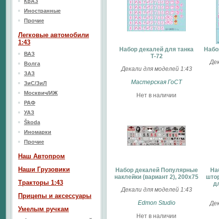
КрАЗ
Иностранные
Прочие
Легковые автомобили
1:43
Набор декалей для танка
Набо
ВАЗ
Т-72
Дек
Волга
Декали для моделей 1:43
ЗАЗ
Мастерская ГоСТ
ЗиС/ЗиЛ
Москвич/ИЖ
Нет в наличии
РАФ
УАЗ
Škoda
Иномарки
Прочие
Наш Aвтопром
Наши Грузовики
Набор декалей Популярные
На
наклейки (вариант 2), 200х75
штор
Тракторы 1:43
д
Декали для моделей 1:43
Прицепы и аксессуары
Edmon Studio
Дек
Умелым ручкам
Нет в наличии