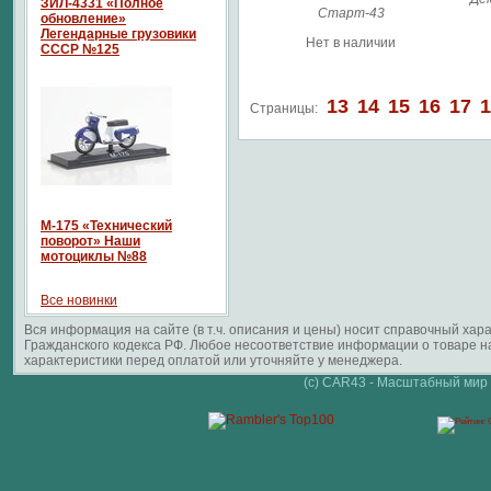
ЗИЛ-4331 «Полное
Старт-43
обновление»
Легендарные грузовики
Нет в наличии
СССР №125
13
14
15
16
17
1
Страницы:
М-175 «Технический
поворот» Наши
мотоциклы №88
Все новинки
Вся информация на сайте (в т.ч. описания и цены) носит справочный ха
Гражданского кодекса РФ. Любое несоответствие информации о товаре 
характеристики перед оплатой или уточняйте у менеджера.
(c) CAR43 - Масштабный мир