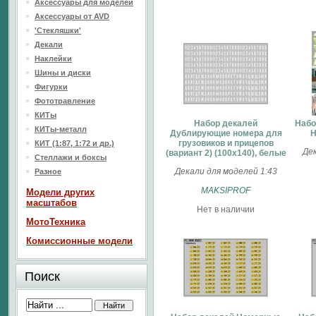
Аксессуары для моделей
Аксессуары от AVD
'Стекляшки'
Декали
Наклейки
Шины и диски
Фигурки
Фототравление
КИТы
Набор декалей
Набо
КИТы-металл
Дублирующие номера для
Н
грузовиков и прицепов
КИТ (1:87, 1:72 и др.)
Дек
(вариант 2) (100х140), белые
Стеллажи и боксы
Декали для моделей 1:43
Разное
MAKSIPROF
Модели других
масштабов
Нет в наличии
МотоТехника
Комиссионные модели
Поиск