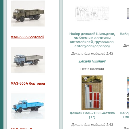
Набор декалей Шильдики,
Набо
МАЗ-5335 бортовой
эмблемы и логотипы
автомобилей, грузовиков,
Дек
автобусов (серебро)
Декали для моделей 1:43
Декали Nikolaev
Нет в наличии
МАЗ-500А бортовой
Декали ВАЗ-2109 Балтика
Набо
(37)
Спе
Декали для моделей 1:43
Дек