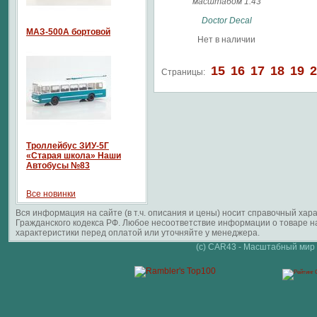
масштабом 1:43
Doctor Decal
МАЗ-500А бортовой
Нет в наличии
15
16
17
18
19
2
Страницы:
Троллейбус ЗИУ-5Г
«Старая школа» Наши
Автобусы №83
Все новинки
Вся информация на сайте (в т.ч. описания и цены) носит справочный ха
Гражданского кодекса РФ. Любое несоответствие информации о товаре 
характеристики перед оплатой или уточняйте у менеджера.
(c) CAR43 - Масштабный мир