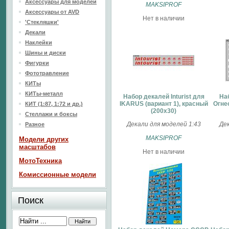
Аксессуары для моделей
MAKSIPROF
Аксессуары от AVD
Нет в наличии
'Стекляшки'
Декали
Наклейки
Шины и диски
Фигурки
Фототравление
КИТы
КИТы-металл
Набор декалей Inturist для
На
IKARUS (вариант 1), красный
Огне
КИТ (1:87, 1:72 и др.)
(200х30)
Стеллажи и боксы
Декали для моделей 1:43
Дек
Разное
MAKSIPROF
Модели других
масштабов
Нет в наличии
МотоТехника
Комиссионные модели
Поиск