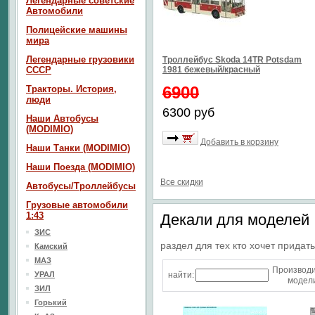
Легендарные советские
Автомобили
Полицейские машины
мира
Легендарные грузовики
Троллейбус Skoda 14TR Potsdam
СССР
1981 бежевый/красный
6900
Тракторы. История,
люди
6300 руб
Наши Автобусы
(MODIMIO)
Добавить в корзину
Наши Танки (MODIMIO)
Наши Поезда (MODIMIO)
Все скидки
Автобусы/Троллейбусы
Грузовые автомобили
1:43
Декали для моделей
ЗИС
раздел для тех кто хочет прида
Камский
МАЗ
Производ
УРАЛ
найти:
модели
ЗИЛ
Горький