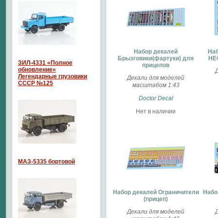
Набор декалей
Наб
Брызговики(фартуки) для
НЕ
ЗИЛ-4331 «Полное
прицепов
обновление»
Легендарные грузовики
Декали для моделей
СССР №125
масштабом 1:43
Doctor Decal
Нет в наличии
МАЗ-5335 бортовой
Набор декалей Ограничители
Набо
(прицеп)
Декали для моделей