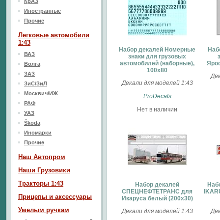
КрАЗ
Иностранные
Прочие
Легковые автомобили
1:43
Набор декалей Номерные
Наб
ВАЗ
знаки для грузовых
автомобилей (наборные),
Ярос
Волга
100х80
ЗАЗ
Дек
Декали для моделей 1:43
ЗиС/ЗиЛ
Москвич/ИЖ
ProDecals
РАФ
Нет в наличии
УАЗ
Škoda
Иномарки
Прочие
Наш Aвтопром
Наши Грузовики
Тракторы 1:43
Набор декалей
Набо
СПЕЦНЕФТЕТРАНС для
IKARU
Прицепы и аксессуары
Икаруса белый (200х30)
Умелым ручкам
Декали для моделей 1:43
Дек