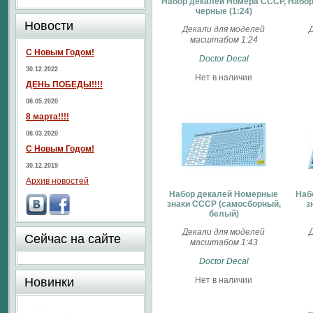
Набор декалей Номера СССР,
Набор
черные (1:24)
Новости
Декали для моделей
масштабом 1:24
С Новым Годом!
Doctor Decal
30.12.2022
Нет в наличии
ДЕНЬ ПОБЕДЫ!!!!
08.05.2020
8 марта!!!!
08.03.2020
С Новым Годом!
30.12.2019
Архив новостей
Набор декалей Номерные
Наб
знаки СССР (самосборный,
з
белый)
Декали для моделей
Сейчас на сайте
масштабом 1:43
Doctor Decal
Новинки
Нет в наличии