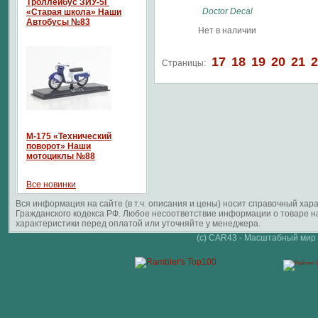
Троллейбус ЗИУ-5Г
Doctor Decal
«Старая школа» Наши
Автобусы №83
Нет в наличии
17
18
19
20
21
2
Страницы:
М-175 «Технический
поворот» Наши
мотоциклы №88
Все новинки
Вся информация на сайте (в т.ч. описания и цены) носит справочный ха
Гражданского кодекса РФ. Любое несоответствие информации о товаре 
характеристики перед оплатой или уточняйте у менеджера.
(c) CAR43 - Масштабный мир