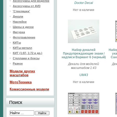
Аксессуары для моделей
Doctor Decal
Аксессуары от AVD
Нет в наличии
'Стекляшки'
Декали
Наклейки
Шины и диски
Фигурки
Фототравление
КИТы
КИТы-металл
Набор декалей
Набо
КИТ (1:87, 1:72 и др.)
Предупреждающие знаки /
ук
надписи Вариант 6 (черный)
Сан
Стеллажи и боксы
Разное
Декали для моделей
Дек
масштабом 1:43
Модели других
масштабов
UM43
МотоТехника
Нет в наличии
Комиссионные модели
Поиск