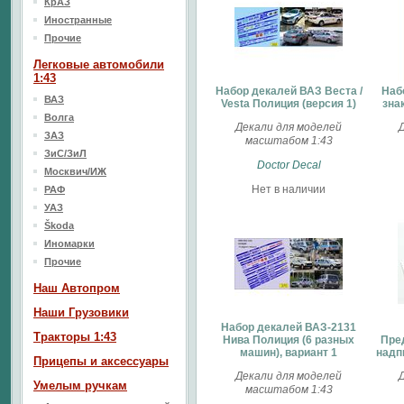
КрАЗ
Иностранные
Прочие
Легковые автомобили
1:43
Набор декалей ВАЗ Веста /
Наб
ВАЗ
Vesta Полиция (версия 1)
зна
Волга
Декали для моделей
ЗАЗ
масштабом 1:43
ЗиС/ЗиЛ
Doctor Decal
Москвич/ИЖ
Нет в наличии
РАФ
УАЗ
Škoda
Иномарки
Прочие
Наш Aвтопром
Наши Грузовики
Набор декалей ВАЗ-2131
Тракторы 1:43
Нива Полиция (6 разных
Пре
машин), вариант 1
надп
Прицепы и аксессуары
Декали для моделей
Умелым ручкам
масштабом 1:43