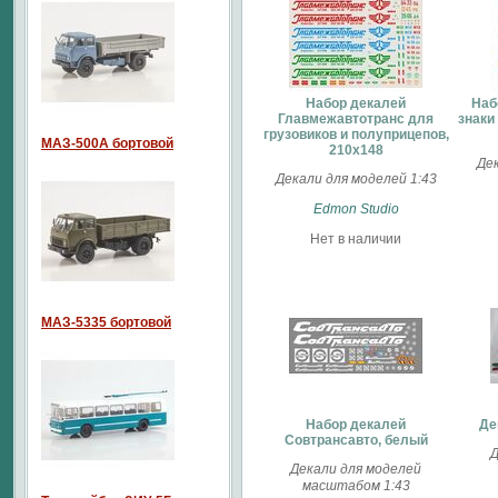
Набор декалей
Наб
Главмежавтотранс для
знаки
грузовиков и полуприцепов,
МАЗ-500А бортовой
210х148
Дек
Декали для моделей 1:43
Edmon Studio
Нет в наличии
МАЗ-5335 бортовой
Набор декалей
Де
Совтрансавто, белый
Д
Декали для моделей
масштабом 1:43