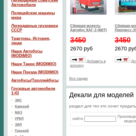
Легендарные советские
Автомобили
Полицейские машины
мира
Легендарные грузовики
Сборная модель
Сборная мо
СССР
Автобус КАГ-3 (КИТ)
Прогресс-35
3450
3450
Тракторы. История,
люди
2670 руб
2670 ру
Наши Автобусы
(MODIMIO)
Добавить в
До
Наши Танки (MODIMIO)
корзину
Наши Поезда (MODIMIO)
Все скидки
Автобусы/Троллейбусы
Грузовые автомобили
1:43
Декали для моделей
ЗИС
раздел для тех кто хочет прида
Камский
МАЗ
Производ
УРАЛ
найти:
модели
ЗИЛ
Горький