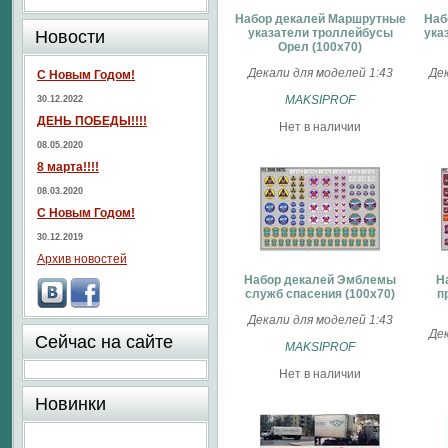
Набор декалей Маршрутные
Наб
указатели троллейбусы
ука
Новости
Орел (100х70)
Декали для моделей 1:43
Дек
С Новым Годом!
MAKSIPROF
30.12.2022
ДЕНЬ ПОБЕДЫ!!!!
Нет в наличии
08.05.2020
8 марта!!!!
08.03.2020
С Новым Годом!
30.12.2019
Архив новостей
Набор декалей Эмблемы
Н
служб спасения (100х70)
п
Декали для моделей 1:43
Дек
Сейчас на сайте
MAKSIPROF
Нет в наличии
Новинки