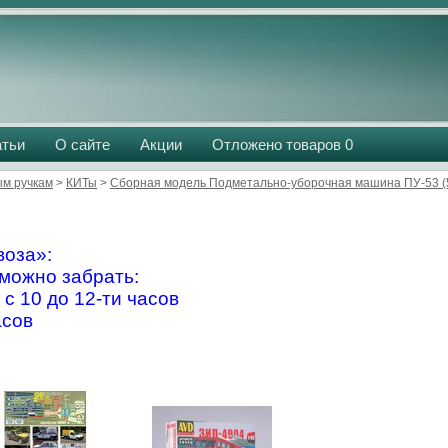
атьи
О сайте
Акции
Отложено товаров
0
м ручкам
>
КИТы
>
Сборная модель Подметально-уборочная машина ПУ-53 (5
оза»:
можно забрать:
 с 10 до 12-ти часов
асов