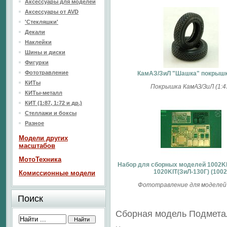
Аксессуары для моделей
Аксессуары от AVD
'Стекляшки'
Декали
Наклейки
Шины и диски
Фигурки
Фототравление
КамАЗ/ЗиЛ "Шашка" покрышк
КИТы
Покрышка КамАЗ/ЗиЛ (1:4
КИТы-металл
КИТ (1:87, 1:72 и др.)
Стеллажи и боксы
Разное
Модели других
масштабов
МотоТехника
Набор для сборных моделей 1002KI
1020KIT(ЗиЛ-130Г) (1002
Комиссионные модели
Фототравление для моделей 
Поиск
Сборная модель Подметал