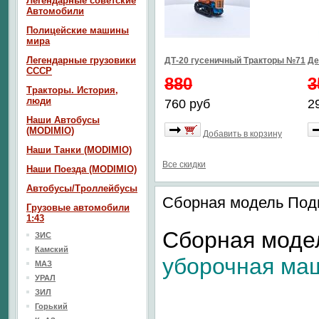
Легендарные советские
Автомобили
Полицейские машины
мира
Легендарные грузовики
ДТ-20 гусеничный Тракторы №71
Де
СССР
880
3
Тракторы. История,
люди
760 руб
2
Наши Автобусы
(MODIMIO)
Добавить в корзину
Наши Танки (MODIMIO)
Все скидки
Наши Поезда (MODIMIO)
Автобусы/Троллейбусы
Сборная модель Подм
Грузовые автомобили
1:43
Сборная мод
ЗИС
Камский
уборочная маш
МАЗ
УРАЛ
ЗИЛ
Горький