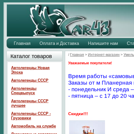
Главная
Оплата и Доставка
Напишите нам
Ст
/
Главная
>
Интернет-магазин
>
Умелы
Каталог товаров
Уважаемые покупатели!
Автолегенды Новая
Эпоха
Время работы «самовыв
Автолегенды СССР
Заказы от м Планерная 
Автолегенды
- понедельник И среда –
Спецвыпуск
- пятница – с 17 до 20 ч
Автолегенды СССР
лучшее
Автолегенды СССР -
Скидки!!!
Грузовики
Автомобиль на службе