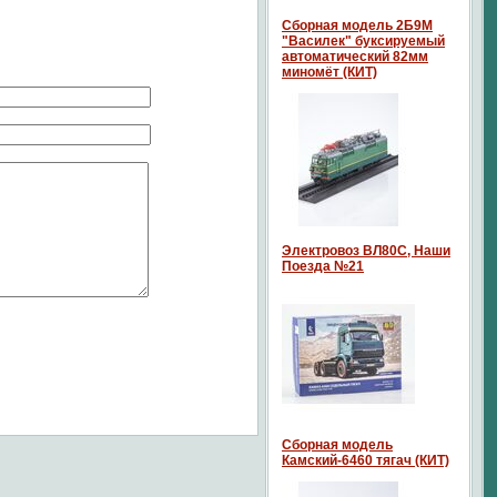
Сборная модель 2Б9М
"Василек" буксируемый
автоматический 82мм
миномёт (КИТ)
Электровоз ВЛ80С, Наши
Поезда №21
Сборная модель
Камский-6460 тягач (КИТ)