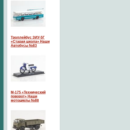
Троллейбус ЗИУ-5Г
«Старая школа» Наши
Автобусы №83
М-175 «Технический
поворот» Наши
мотоциклы №88