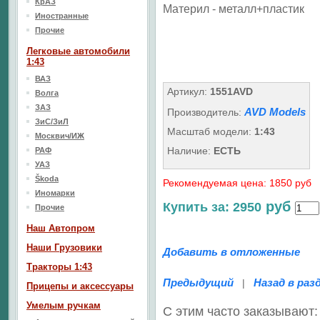
КрАЗ
Материл - металл+пластик
Иностранные
Прочие
Легковые автомобили
1:43
ВАЗ
Артикул:
1551AVD
Волга
ЗАЗ
AVD Models
Производитель:
ЗиС/ЗиЛ
Масштаб модели:
1:43
Москвич/ИЖ
Наличие:
ЕСТЬ
РАФ
УАЗ
Škoda
Рекомендуемая цена: 1850 руб
Иномарки
руб
Купить за: 2950
Прочие
Наш Aвтопром
Наши Грузовики
Добавить в отложенные
Тракторы 1:43
Предыдущий
Назад в раз
|
Прицепы и аксессуары
Умелым ручкам
С этим часто заказывают: