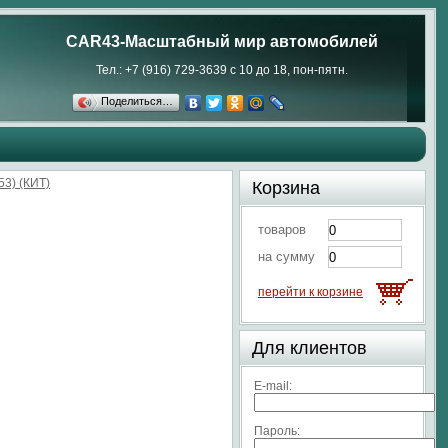
CAR43-Масштабный мир автомобилей
Тел.: +7 (916) 729-3639 с 10 до 18, пон-пятн.
Поделиться…
3) (КИТ)
Корзина
товаров
на сумму
перейти к корзине
Для клиентов
E-mail:
Пароль: