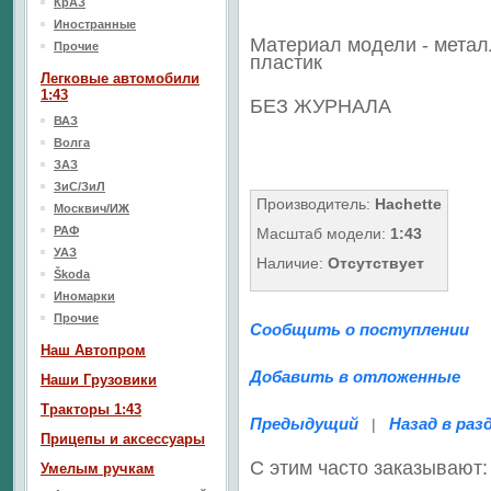
КрАЗ
Иностранные
Материал модели - метал
Прочие
пластик
Легковые автомобили
1:43
БЕЗ ЖУРНАЛА
ВАЗ
Волга
ЗАЗ
ЗиС/ЗиЛ
Производитель:
Hachette
Москвич/ИЖ
РАФ
Масштаб модели:
1:43
УАЗ
Наличие:
Отсутствует
Škoda
Иномарки
Прочие
Сообщить о поступлении
Наш Aвтопром
Добавить в отложенные
Наши Грузовики
Тракторы 1:43
Предыдущий
Назад в раз
|
Прицепы и аксессуары
С этим часто заказывают:
Умелым ручкам