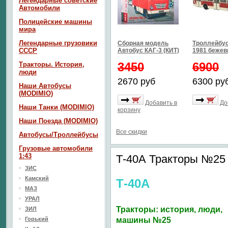
Легендарные советские
Автомобили
Полицейские машины
мира
Легендарные грузовики
Сборная модель
Троллейбус
СССР
Автобус КАГ-3 (КИТ)
1981 бежев
3450
6900
Тракторы. История,
люди
2670 руб
6300 ру
Наши Автобусы
(MODIMIO)
Добавить в
До
Наши Танки (MODIMIO)
корзину
Наши Поезда (MODIMIO)
Все скидки
Автобусы/Троллейбусы
Грузовые автомобили
1:43
Т-40А Тракторы №25
ЗИС
Камский
Т-40А
МАЗ
УРАЛ
Тракторы: история, люди,
ЗИЛ
Горький
машины №25