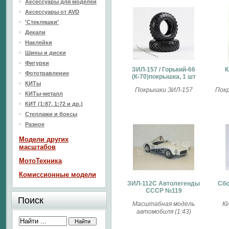
Аксессуары для моделей
Аксессуары от AVD
'Стекляшки'
Декали
Наклейки
Шины и диски
Фигурки
ЗИЛ-157 / Горький-66
К
Фототравление
(К-70)покрышка, 1 шт
КИТы
Покрышки ЗИЛ-157
Покр
КИТы-металл
КИТ (1:87, 1:72 и др.)
Стеллажи и боксы
Разное
Модели других
масштабов
МотоТехника
Комиссионные модели
ЗИЛ-112С Автолегенды
Сбо
СССР №119
Поиск
Масштабная модель
КИ
автомобиля (1:43)