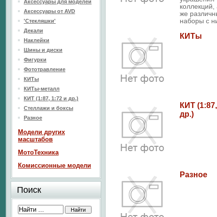
Аксессуары для моделей
коллекций, 
Аксессуары от AVD
же различн
наборы с н
'Стекляшки'
Декали
КИТы
Наклейки
Шины и диски
Фигурки
Фототравление
КИТы
КИТы-металл
КИТ (1:87, 1:72 и др.)
КИТ (1:87,
Стеллажи и боксы
др.)
Разное
Модели других
масштабов
МотоТехника
Комиссионные модели
Разное
Поиск