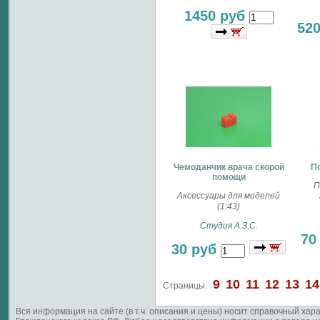
1450 руб
52
Чемоданчик врача скорой
П
помощи
П
Аксессуары для моделей
(1:43)
Студия А.З.С.
70
30 руб
9
10
11
12
13
14
Страницы:
Вся информация на сайте (в т.ч. описания и цены) носит справочный ха