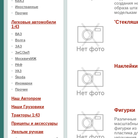
КрАЗ
создания н
Иностранные
образа шт
моделькам
Прочие
'Стекляш
Легковые автомобили
1:43
ВАЗ
Волга
ЗАЗ
ЗиС/ЗиЛ
Москвич/ИЖ
РАФ
Наклейки
УАЗ
Škoda
Иномарки
Прочие
Наш Aвтопром
Наши Грузовики
Фигурки
Тракторы 1:43
Различные
Прицепы и аксессуары
масштабны
фигурки из
Умелым ручкам
пластика д
украшения