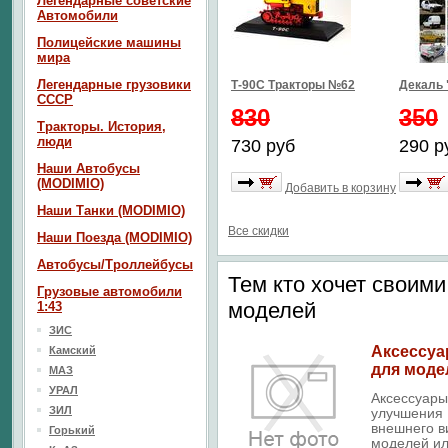
Легендарные советские
Автомобили
Полицейские машины
мира
Легендарные грузовики
Т-90С Тракторы №62
Декаль 
СССР
830
350
Тракторы. История,
люди
730 руб
290 р
Наши Автобусы
(MODIMIO)
Добавить в корзину
Наши Танки (MODIMIO)
Все скидки
Наши Поезда (MODIMIO)
Автобусы/Троллейбусы
Тем кто хочет своими
Грузовые автомобили
моделей
1:43
ЗИС
Аксессу
Камский
для моде
МАЗ
УРАЛ
Аксессуары
ЗИЛ
улучшения
внешнего в
Горький
моделей и