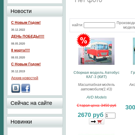
Новости
С Новым Годом!
Производ
найти:
модели
30.12.2022
ДЕНЬ ПОБЕДЫ!!!!
08.05.2020
8 марта!!!!
08.03.2020
С Новым Годом!
30.12.2019
Сборная модель Автобус
Гр
КАГ-3 (КИТ)
Архив новостей
Масштабная модель
Ак
автомобиля(1:43)
AVD Models
Сейчас на сайте
Старая цена: 3450 руб
30
2670 руб
Новинки