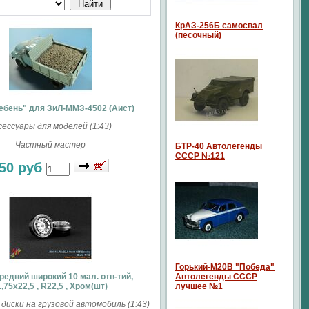
КрАЗ-256Б самосвал
(песочный)
ебень" для ЗиЛ-ММЗ-4502 (Аист)
сессуары для моделей (1:43)
Частный мастер
БТР-40 Автолегенды
СССР №121
50 руб
Горький-М20В "Победа"
редний широкий 10 мал. отв-тий,
Автолегенды СССР
1,75х22,5 , R22,5 , Хром(шт)
лучшее №1
диски на грузовой автомобиль (1:43)