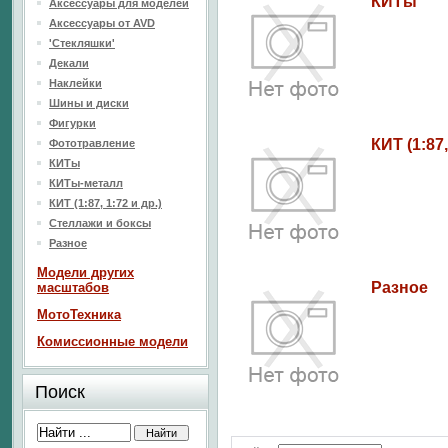
КИТы
Аксессуары для моделей
Аксессуары от AVD
'Стекляшки'
Декали
Наклейки
Шины и диски
Фигурки
КИТ (1:87,
Фототравление
КИТы
КИТы-металл
КИТ (1:87, 1:72 и др.)
Стеллажи и боксы
Разное
Модели других
Разное
масштабов
МотоТехника
Комиссионные модели
Поиск