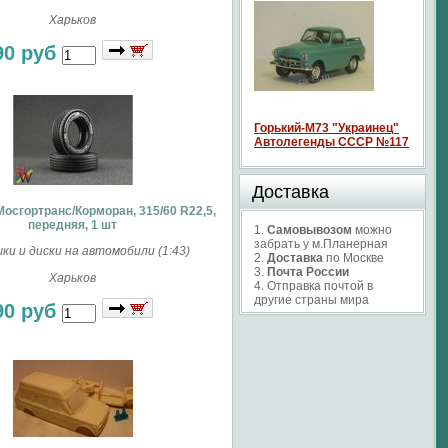
Харьков
90 руб
Горький-М73 "Украинец"
Автолегенды СССР №117
Доставка
осгортранс/Корморан, 315/60 R22,5,
передняя, 1 шт
1.
Самовывозом
можно
забрать у м.Планерная
и и диски на автомобили (1:43)
2.
Доставка
по Москве
3.
Почта России
Харьков
4. Отправка почтой в
другие страны мира
90 руб