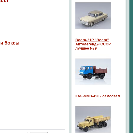
алл
Волга-21P "Волга"
 и боксы
Автолегенды СССР
лучшее № 9
КАЗ-ММЗ-4502 самосвал