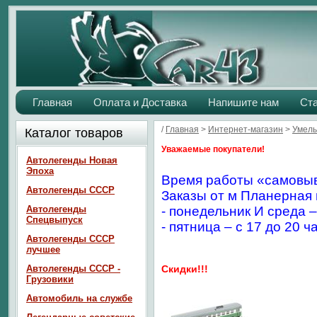
Главная
Оплата и Доставка
Напишите нам
Ст
/
Главная
>
Интернет-магазин
>
Умелы
Каталог товаров
Уважаемые покупатели!
Автолегенды Новая
Эпоха
Время работы «самовыв
Автолегенды СССР
Заказы от м Планерная 
Автолегенды
- понедельник И среда –
Спецвыпуск
- пятница – с 17 до 20 ч
Автолегенды СССР
лучшее
Автолегенды СССР -
Скидки!!!
Грузовики
Автомобиль на службе