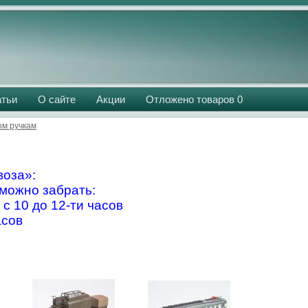
атьи
О сайте
Акции
Отложено товаров
0
м ручкам
оза»:
можно забрать:
 с 10 до 12-ти часов
асов