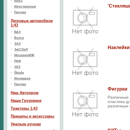
КрАЗ
'Стекляш
Иностранные
Прочие
Легковые автомобили
1:43
ВАЗ
Волга
ЗАЗ
Наклейки
ЗиС/ЗиЛ
Москвич/ИЖ
РАФ
УАЗ
Škoda
Иномарки
Прочие
Фигурки
Наш Aвтопром
Различные 
Наши Грузовики
пластика д
различные 
Тракторы 1:43
Прицепы и аксессуары
Умелым ручкам