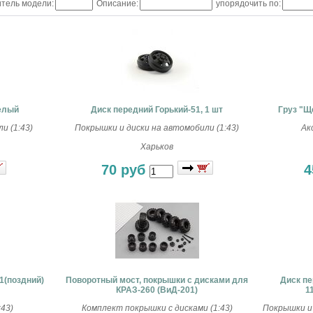
тель модели:
Описание:
упорядочить по:
белый
Диск передний Горький-51, 1 шт
Груз "Щ
и (1:43)
Покрышки и диски на автомобили (1:43)
Ак
Харьков
70 руб
4
1(поздний)
Поворотный мост, покрышки с дисками для
Диск пе
КРАЗ-260 (ВиД-201)
1
43)
Комплект покрышки с дисками (1:43)
Покрышки и 