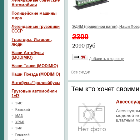
Легендарные советские
Автомобили
Полицейские машины
мира
Легендарные грузовики
ЭД4М (прицепной вагон), Наши Пое
СССР
2300
Тракторы. История,
люди
2090 руб
Наши Автобусы
(MODIMIO)
Добавить в корзину
Наши Танки (MODIMIO)
Все скидки
Наши Поезда (MODIMIO)
Автобусы/Троллейбусы
Тем кто хочет своим
Грузовые автомобили
1:43
Аксессуа
ЗИС
Камский
Аксессуары
моделей ил
МАЗ
штатным м
УРАЛ
ЗИЛ
Горький