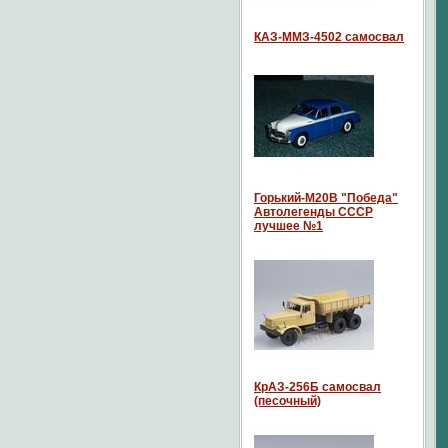
КАЗ-ММЗ-4502 самосвал
Горький-М20В "Победа"
Автолегенды СССР
лучшее №1
КрАЗ-256Б самосвал
(песочный)