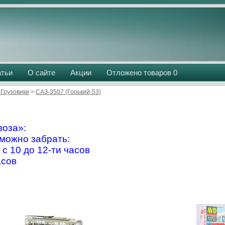
атьи
О сайте
Акции
Отложено товаров
0
Грузовики
>
САЗ-3507 (Горький-53)
оза»:
можно забрать:
 с 10 до 12-ти часов
асов