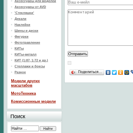
Аксессуары для моделей
Аксессуары от AVD
'Стекляшки'
Декали
Наклейки
Шины и диски
Фигурки
Фототравление
КИТы
КИТы-металл
КИТ (1:87, 1:72 и др.)
Стеллажи и боксы
Поделиться…
Разное
Модели других
масштабов
МотоТехника
Комиссионные модели
Поиск