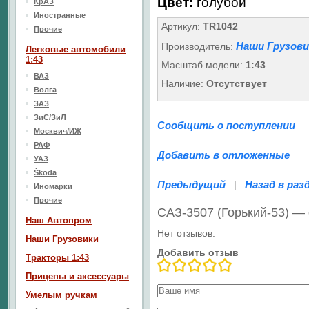
Цвет:
голубой
КрАЗ
Иностранные
Артикул:
TR1042
Прочие
Наши Грузови
Производитель:
Легковые автомобили
1:43
Масштаб модели:
1:43
ВАЗ
Наличие:
Отсутствует
Волга
ЗАЗ
ЗиС/ЗиЛ
Сообщить о поступлении
Москвич/ИЖ
РАФ
Добавить в отложенные
УАЗ
Škoda
Предыдущий
Назад в раз
|
Иномарки
Прочие
САЗ-3507 (Горький-53) —
Наш Aвтопром
Нет отзывов.
Наши Грузовики
Добавить отзыв
Тракторы 1:43
Прицепы и аксессуары
Умелым ручкам