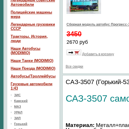
Легендарные советские
Автомобили
Полицейские машины
мира
Легендарные грузовики
Сборная модель автобус Прогресс-3
СССР
3450
Тракторы. История,
люди
2670 руб
Наши Автобусы
(MODIMIO)
Добавить в корзину
Наши Танки (MODIMIO)
Все скидки
Наши Поезда (MODIMIO)
Автобусы/Троллейбусы
САЗ-3507 (Горький-53
Грузовые автомобили
1:43
ЗИС
САЗ-3507
сам
Камский
МАЗ
УРАЛ
ЗИЛ
Горький
Материал:
Металл+пла