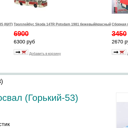
5 (КИТ)
Троллейбус Skoda 14TR Potsdam 1981 бежевый/красный
Сборная 
6900
3450
6300 руб
2670 р
Добавить в корзину
)
освал
(Горький-53)
стик