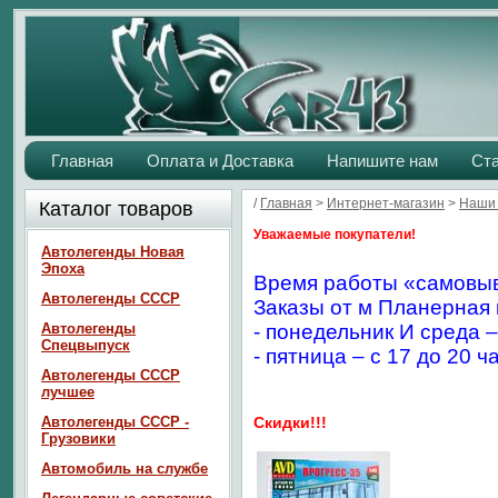
Главная
Оплата и Доставка
Напишите нам
Ст
/
Главная
>
Интернет-магазин
>
Наши 
Каталог товаров
Уважаемые покупатели!
Автолегенды Новая
Эпоха
Время работы «самовыв
Автолегенды СССР
Заказы от м Планерная 
Автолегенды
- понедельник И среда –
Спецвыпуск
- пятница – с 17 до 20 ч
Автолегенды СССР
лучшее
Автолегенды СССР -
Скидки!!!
Грузовики
Автомобиль на службе