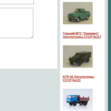
Горький-М73 "Украинец"
Автолегенды СССР №117
БТР-40 Автолегенды
СССР №121