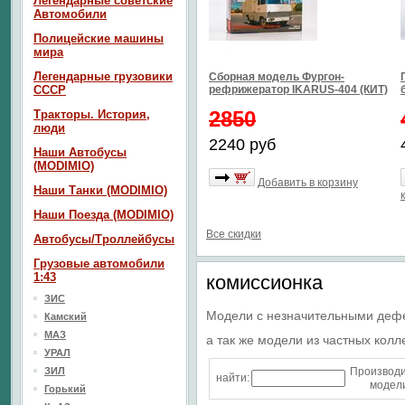
Легендарные советские
Автомобили
Полицейские машины
мира
Легендарные грузовики
Сборная модель Фургон-
СССР
рефрижератор IKARUS-404 (КИТ)
2850
Тракторы. История,
люди
2240 руб
Наши Автобусы
(MODIMIO)
Добавить в корзину
Наши Танки (MODIMIO)
Наши Поезда (MODIMIO)
Все скидки
Автобусы/Троллейбусы
Грузовые автомобили
1:43
комиссионка
ЗИС
Модели с незначительными деф
Камский
МАЗ
а так же модели из частных колл
УРАЛ
ЗИЛ
Производ
найти:
модели
Горький