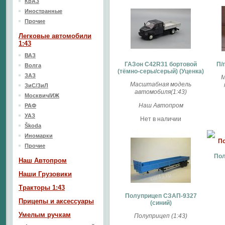
КрАЗ
Иностранные
Прочие
Легковые автомобили
1:43
ВАЗ
ГАЗон C42R31 бортовой
П/
Волга
(тёмно-серы/серый) (Уценка)
ЗАЗ
М
Масштабная модель
ЗиС/ЗиЛ
автомобиля(1:43)
Москвич/ИЖ
Наш Автопром
РАФ
УАЗ
Нет в наличии
Škoda
Иномарки
Прочие
Пол
Наш Aвтопром
Наши Грузовики
Тракторы 1:43
Полуприцеп СЗАП-9327
Прицепы и аксессуары
(синий)
Умелым ручкам
Полуприцеп (1:43)