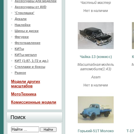
Аксессуары для моделей
Частный мастер
Аксессуары от AVD
Нет в наличии
'Стекляшки'
Декали
Наклейки
Шины и диски
Фигурки
Фототравление
КИТы
КИТы-металл
Чайка-13 (комисс)
К
КИТ (1:87, 1:72 и др.)
Масштабная модель
М
Стеллажи и боксы
автомобиля(1:43)
Разное
Агат
Модели других
Нет в наличии
масштабов
МотоТехника
Комиссионные модели
Поиск
Горький-51Т Молоко
Т-1