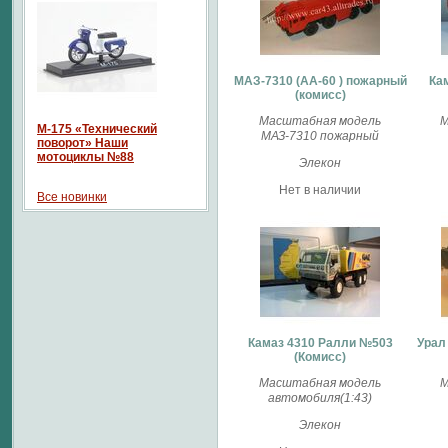
МАЗ-7310 (АА-60 ) пожарный
Ка
(комисс)
Масштабная модель
М
М-175 «Технический
МАЗ-7310 пожарный
поворот» Наши
мотоциклы №88
Элекон
Нет в наличии
Все новинки
Камаз 4310 Ралли №503
Урал
(Комисс)
Масштабная модель
М
автомобиля(1:43)
Элекон