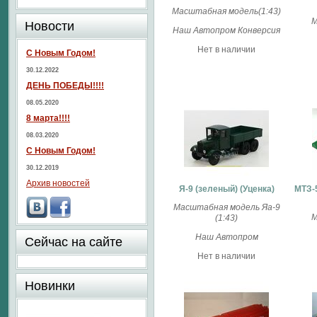
Масштабная модель(1:43)
М
Новости
Наш Автопром Конверсия
Нет в наличии
С Новым Годом!
30.12.2022
ДЕНЬ ПОБЕДЫ!!!!
08.05.2020
8 марта!!!!
08.03.2020
С Новым Годом!
30.12.2019
Архив новостей
Я-9 (зеленый) (Уценка)
МТЗ-
Масштабная модель Яа-9
М
(1:43)
Наш Автопром
Сейчас на сайте
Нет в наличии
Новинки