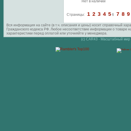
Нет в наличии
1
2
3
4
5
7
8
9
Страницы:
6
Вся информация на сайте (в т.ч. описания и цены) носит справочный ха
Гражданского кодекса РФ. Любое несоответствие информации о товаре 
характеристики перед оплатой или уточняйте у менеджера.
(c) CAR43 - Масштабный мир