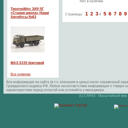
Нет в наличии
Троллейбус ЗИУ-5Г
«Старая школа» Наши
1
2
3
5
6
7
8
9
Страницы:
4
Автобусы №83
МАЗ-5335 бортовой
Все новинки
Вся информация на сайте (в т.ч. описания и цены) носит справочный ха
Гражданского кодекса РФ. Любое несоответствие информации о товаре 
характеристики перед оплатой или уточняйте у менеджера.
(c) CAR43 - Масштабный мир