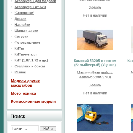
Аксессуары для моделей
Аксессуары от AVD
Элекон
'Стекляшки'
Нет в наличии
Декали
Наклейки
Шины и диски
Фигурки
Фототравление
КИТы
КИТы-металл
КИТ (1:87, 1:72 и др.)
Камский 53205 с тентом
Ка
(белый/серый) (Уценка)
Стеллажи и боксы
Разное
Масштабная модель
М
автомобиля (1:43)
Модели других
масштабов
Элекон
МотоТехника
Нет в наличии
Комиссионные модели
Поиск