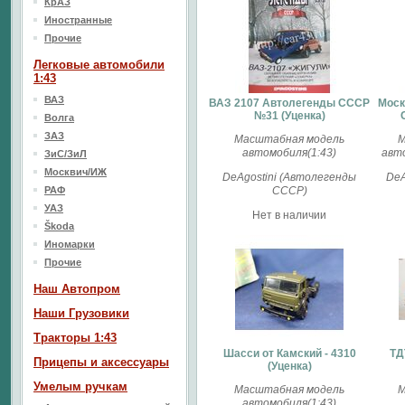
КрАЗ
Иностранные
Прочие
Легковые автомобили
1:43
ВАЗ
ВАЗ 2107 Автолегенды СССР
Моск
№31 (Уценка)
Волга
ЗАЗ
Масштабная модель
М
автомобиля(1:43)
авто
ЗиС/ЗиЛ
Москвич/ИЖ
DeAgostini (Автолегенды
DeA
РАФ
СССР)
УАЗ
Нет в наличии
Škoda
Иномарки
Прочие
Наш Aвтопром
Наши Грузовики
Тракторы 1:43
Шасси от Камский - 4310
ТД
Прицепы и аксессуары
(Уценка)
Умелым ручкам
Масштабная модель
М
автомобиля(1:43)