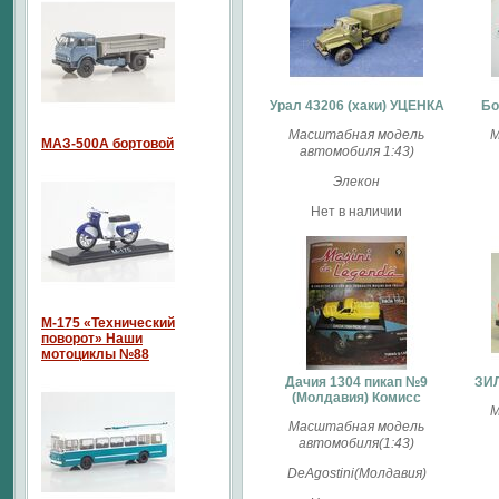
Урал 43206 (хаки) УЦЕНКА
Бо
Масштабная модель
М
МАЗ-500А бортовой
автомобиля 1:43)
Элекон
Нет в наличии
М-175 «Технический
поворот» Наши
мотоциклы №88
Дачия 1304 пикап №9
ЗИЛ
(Молдавия) Комисс
М
Масштабная модель
автомобиля(1:43)
DeAgostini(Молдавия)