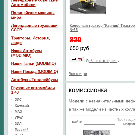
Легендарные советские
Автомобили
Полицейские машины
мира
Легендарные грузовики
Колесный трактор "Карлик" Тракто
СССР
№65
820
Тракторы. История,
люди
650 руб
Наши Автобусы
(MODIMIO)
Добавить в корзину
Наши Танки (MODIMIO)
Наши Поезда (MODIMIO)
Все скидки
Автобусы/Троллейбусы
Грузовые автомобили
комиссионка
1:43
ЗИС
Модели с незначительными деф
Камский
а так же модели из частных колл
МАЗ
УРАЛ
Производ
найти:
ЗИЛ
модели
Горький