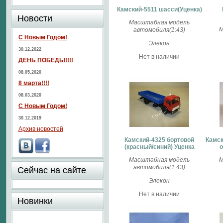
Камский-5511 шасси(Уценка)
Новости
Масштабная модель
М
автомобиля(1:43)
С Новым Годом!
Элекон
30.12.2022
Нет в наличии
ДЕНЬ ПОБЕДЫ!!!!
08.05.2020
8 марта!!!!
08.03.2020
С Новым Годом!
30.12.2019
Архив новостей
Камский-4325 бортовой
Камск
(красный/синий) Уценка
о
Масштабная модель
М
автомобиля(1:43)
Сейчас на сайте
Элекон
Нет в наличии
Новинки