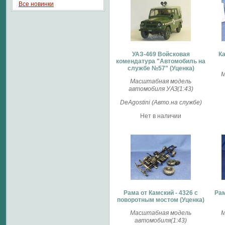
Все новинки
УАЗ-469 Войсковая
Ка
комендатура "Автомобиль на
службе №57" (Уценка)
М
Масштабная модель
автомобиля УАЗ(1:43)
DeAgostini (Авто.на службе)
Нет в наличии
Рама от Камский - 4326 с
Рам
поворотным мостом (Уценка)
Масштабная модель
М
автомобиля(1:43)