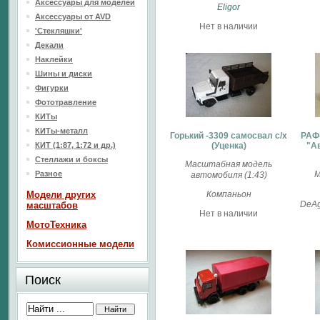
Аксессуары для моделей
Eligor
Аксессуары от AVD
Нет в наличии
'Стекляшки'
Декали
Наклейки
Шины и диски
Фигурки
Фототравление
КИТы
КИТы-металл
Горький -3309 самосвал с/х
РАФ
КИТ (1:87, 1:72 и др.)
(Уценка)
"А
Стеллажи и боксы
Масштабная модель
Разное
М
автомобиля (1:43)
Модели других
Компаньон
DeAg
масштабов
Нет в наличии
МотоТехника
Комиссионные модели
Поиск