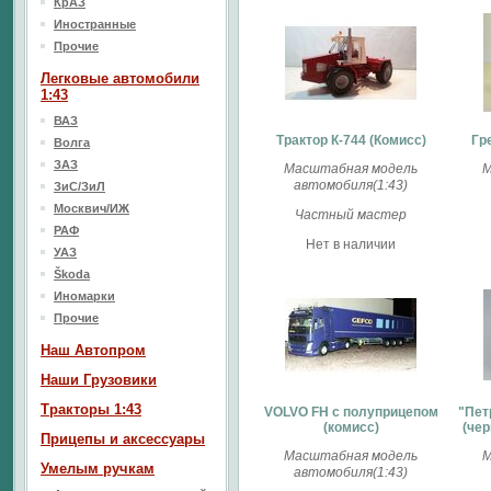
КрАЗ
Иностранные
Прочие
Легковые автомобили
1:43
ВАЗ
Трактор К-744 (Комисс)
Гр
Волга
ЗАЗ
Масштабная модель
М
автомобиля(1:43)
ЗиС/ЗиЛ
Москвич/ИЖ
Частный мастер
РАФ
Нет в наличии
УАЗ
Škoda
Иномарки
Прочие
Наш Aвтопром
Наши Грузовики
Тракторы 1:43
VOLVO FH с полуприцепом
"Пет
(комисс)
(чер
Прицепы и аксессуары
Масштабная модель
М
Умелым ручкам
автомобиля(1:43)