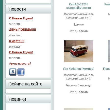
КамАЗ-53205
Кам
красный(уценка)
Новости
Масштабная модель
М
автомобиля(1:43)
С Новым Годом!
Элекон
30.12.2022
ДЕНЬ ПОБЕДЫ!!!!
Нет в наличии
08.05.2020
8 марта!!!!
08.03.2020
С Новым Годом!
30.12.2019
Архив новостей
Уаз-Кубанец (Комисс)
Приц
Масштабная модель
М
автомобиля(1:43)
Сейчас на сайте
Частный мастер
Нет в наличии
Новинки