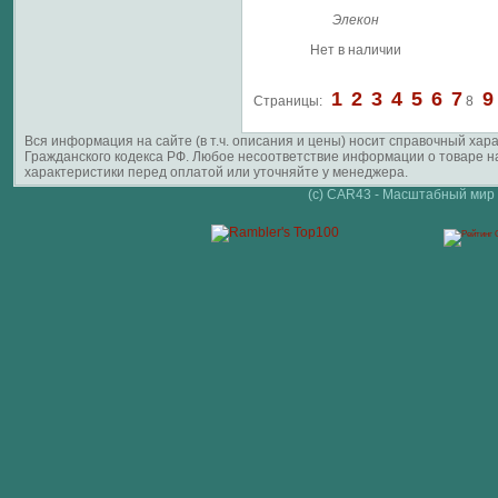
Элекон
Нет в наличии
1
2
3
4
5
6
7
9
Страницы:
8
Вся информация на сайте (в т.ч. описания и цены) носит справочный ха
Гражданского кодекса РФ. Любое несоответствие информации о товаре 
характеристики перед оплатой или уточняйте у менеджера.
(c) CAR43 - Масштабный мир