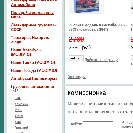
Легендарные советские
Автомобили
Полицейские машины
мира
Легендарные грузовики
Сборная модель Камский-65802-
Э
СССР
87(S5) самосвал (КИТ)
2760
Тракторы. История,
люди
2390 руб
Наши Автобусы
(MODIMIO)
Добавить в корзину
Наши Танки (MODIMIO)
к
Наши Поезда (MODIMIO)
Все скидки
Автобусы/Троллейбусы
Грузовые автомобили
1:43
комиссионка
ЗИС
Модели с незначительными деф
Камский
МАЗ
а так же модели из частных колл
УРАЛ
ЗИЛ
Производ
найти:
модели
Горький