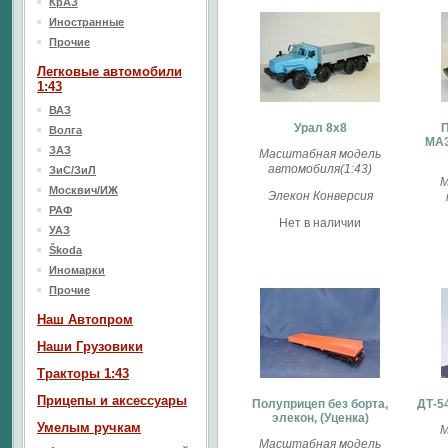
КрАЗ
Иностранные
Прочие
Легковые автомобили
1:43
ВАЗ
Урал 8х8
П
Волга
МАЗ
ЗАЗ
Масштабная модель
автомобиля(1:43)
ЗиС/ЗиЛ
М
Москвич/ИЖ
Элекон Конверсия
РАФ
Нет в наличии
УАЗ
Škoda
Иномарки
Прочие
Наш Aвтопром
Наши Грузовики
Тракторы 1:43
Прицепы и аксессуары
Полуприцеп без борта,
ДТ-5
элекон, (Уценка)
Умелым ручкам
М
Масштабная модель