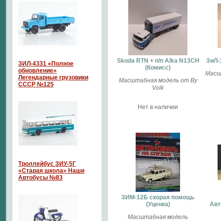
Skoda RTN + п/п Alka N13CH
ЗиЛ-
ЗИЛ-4331 «Полное
(Комисс)
обновление»
Масш
Легендарные грузовики
Масштабная модель от By
СССР №125
Volk
Нет в наличии
Троллейбус ЗИУ-5Г
«Старая школа» Наши
Автобусы №83
ЗИМ-12Б скорая помощь
(Уценка)
Авт
Масштабная модель