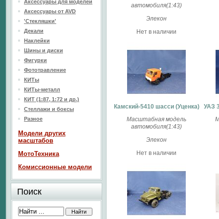
Аксессуары для моделей
автомобиля(1:43)
Аксессуары от AVD
Элекон
'Стекляшки'
Декали
Нет в наличии
Наклейки
Шины и диски
Фигурки
Фототравление
КИТы
КИТы-металл
КИТ (1:87, 1:72 и др.)
Камский-5410 шасси (Уценка)
УАЗ 
Стеллажи и боксы
Разное
Масштабная модель
М
автомобиля(1:43)
Модели других
Элекон
масштабов
Нет в наличии
МотоТехника
Комиссионные модели
Поиск