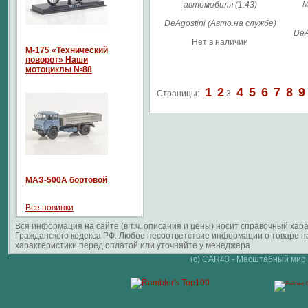
М
автомобиля (1:43)
DeAgostini (Авто.на службе)
DeA
Нет в наличии
М-175 «Технический
поворот» Наши
мотоциклы №88
1
2
4
5
6
7
8
9
Страницы:
3
МАЗ-500А бортовой
Все новинки
Вся информация на сайте (в т.ч. описания и цены) носит справочный ха
Гражданского кодекса РФ. Любое несоответствие информации о товаре 
характеристики перед оплатой или уточняйте у менеджера.
(c) CAR43 - Масштабный мир