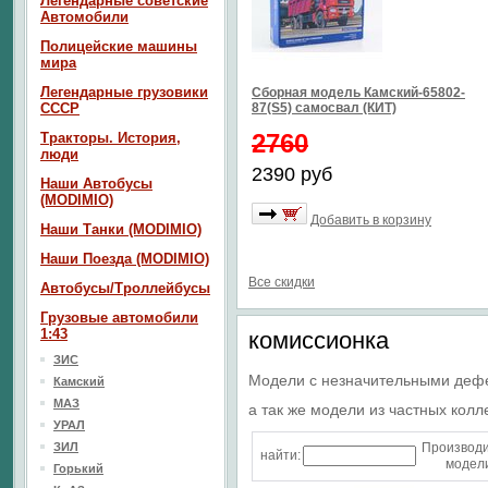
Легендарные советские
Автомобили
Полицейские машины
мира
Легендарные грузовики
Сборная модель Камский-65802-
СССР
87(S5) самосвал (КИТ)
2760
Тракторы. История,
люди
2390 руб
Наши Автобусы
(MODIMIO)
Добавить в корзину
Наши Танки (MODIMIO)
Наши Поезда (MODIMIO)
Все скидки
Автобусы/Троллейбусы
Грузовые автомобили
1:43
комиссионка
ЗИС
Модели с незначительными деф
Камский
МАЗ
а так же модели из частных колл
УРАЛ
ЗИЛ
Производ
найти:
модели
Горький