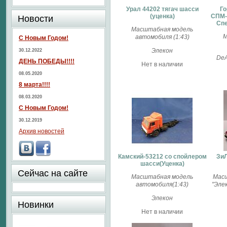
Урал 44202 тягач шасси
Го
(уценка)
СПМ-
Новости
Спе
Масштабная модель
М
автомобиля (1:43)
С Новым Годом!
Элекон
30.12.2022
DeA
ДЕНЬ ПОБЕДЫ!!!!
Нет в наличии
08.05.2020
8 марта!!!!
08.03.2020
С Новым Годом!
30.12.2019
Архив новостей
Камский-53212 со спойлером
ЗиЛ
шасси(Уценка)
Сейчас на сайте
Масштабная модель
Масш
автомобиля(1:43)
"Эле
Элекон
Новинки
Нет в наличии